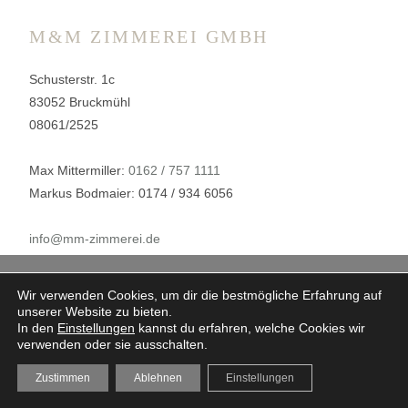
M&M ZIMMEREI GMBH
Schusterstr. 1c
83052 Bruckmühl
08061/2525
Max Mittermiller:
0162 / 757 1111
Markus Bodmaier: 0174 / 934 6056
info@mm-zimmerei.de
Wir verwenden Cookies, um dir die bestmögliche Erfahrung auf
IMPRESSUM
unserer Website zu bieten.
DATENSCHUTZ
In den
Einstellungen
kannst du erfahren, welche Cookies wir
verwenden oder sie ausschalten.
Zustimmen
Ablehnen
Einstellungen