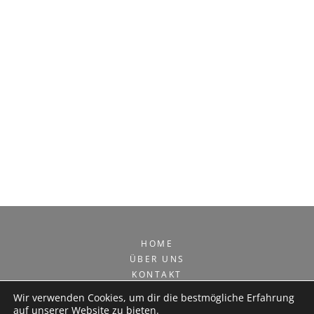
HOME
ÜBER UNS
KONTAKT
LEISTUNGEN
Wir verwenden Cookies, um dir die bestmögliche Erfahrung
IMPRESSUM
auf unserer Website zu bieten.